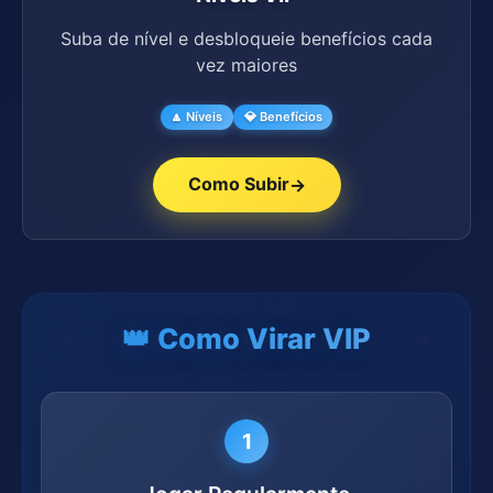
Suba de nível e desbloqueie benefícios cada
vez maiores
🔼 Níveis
💎 Benefícios
Como Subir
→
👑 Como Virar VIP
1