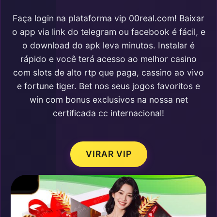
Faça login na plataforma vip 00real.com! Baixar
o app via link do telegram ou facebook é fácil, e
o download do apk leva minutos. Instalar é
rápido e você terá acesso ao melhor casino
com slots de alto rtp que paga, cassino ao vivo
e fortune tiger. Bet nos seus jogos favoritos e
win com bonus exclusivos na nossa net
certificada cc internacional!
VIRAR VIP