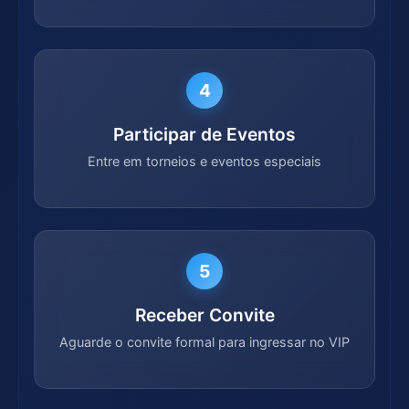
4
Participar de Eventos
Entre em torneios e eventos especiais
5
Receber Convite
Aguarde o convite formal para ingressar no VIP