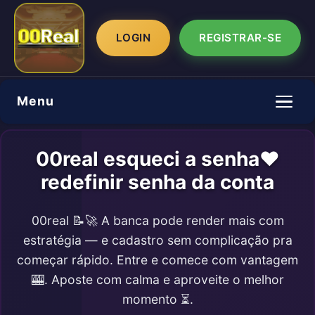
LOGIN
REGISTRAR-SE
Menu
00real esqueci a senha❤️
redefinir senha da conta
00real 📝🚀 A banca pode render mais com
estratégia — e cadastro sem complicação pra
começar rápido. Entre e comece com vantagem
🎰. Aposte com calma e aproveite o melhor
momento ⏳.