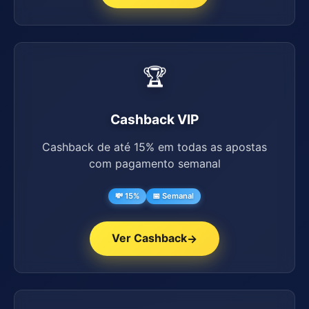
🏆
Cashback VIP
Cashback de até 15% em todas as apostas
com pagamento semanal
💸 15%
📅 Semanal
Ver Cashback
→