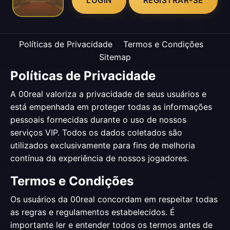
LOGIN
REGISTRAR-SE
Políticas de Privacidade
Termos e Condições
Sitemap
Políticas de Privacidade
A 00real valoriza a privacidade de seus usuários e
está empenhada em proteger todas as informações
pessoais fornecidas durante o uso de nossos
serviços VIP. Todos os dados coletados são
utilizados exclusivamente para fins de melhoria
contínua da experiência de nossos jogadores.
Termos e Condições
Os usuários da 00real concordam em respeitar todas
as regras e regulamentos estabelecidos. É
importante ler e entender todos os termos antes de