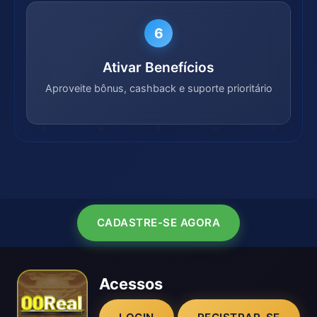
6
Ativar Benefícios
Aproveite bônus, cashback e suporte prioritário
CADASTRE-SE AGORA
Acessos