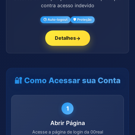
contra acesso indevido
🕒 Auto-logout
🛡️ Proteção
Detalhes
→
🔐 Como Acessar sua Conta
1
Abrir Página
Acesse a página de login da 00real