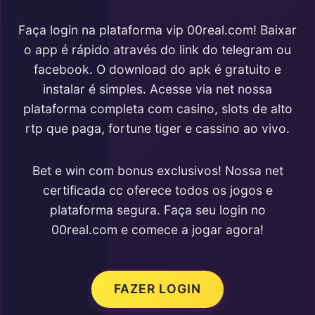
Faça login na plataforma vip 00real.com! Baixar
o app é rápido através do link do telegram ou
facebook. O download do apk é gratuito e
instalar é simples. Acesse via net nossa
plataforma completa com casino, slots de alto
rtp que paga, fortune tiger e cassino ao vivo.
Bet e win com bonus exclusivos! Nossa net
certificada cc oferece todos os jogos e
plataforma segura. Faça seu login no
00real.com e comece a jogar agora!
FAZER LOGIN