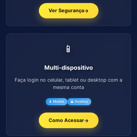
Ver Segurança
→
📱
Multi-dispositivo
Faça login no celular, tablet ou desktop com a
mesma conta
📱 Mobile
💻 Desktop
Como Acessar
→