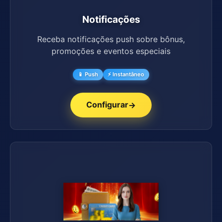
Notificações
Receba notificações push sobre bônus,
promoções e eventos especiais
📱 Push
⚡ Instantâneo
Configurar
→