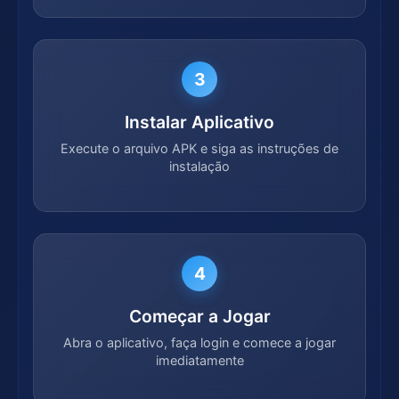
3
Instalar Aplicativo
Execute o arquivo APK e siga as instruções de
instalação
4
Começar a Jogar
Abra o aplicativo, faça login e comece a jogar
imediatamente