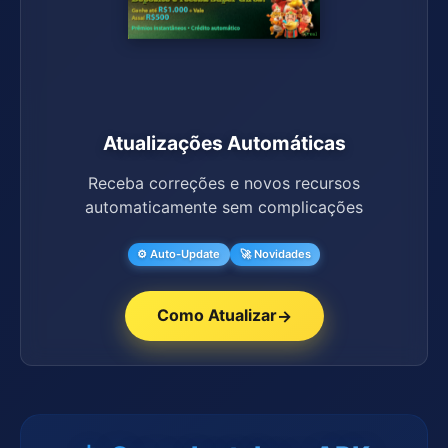
Atualizações Automáticas
Receba correções e novos recursos
automaticamente sem complicações
⚙️ Auto-Update
🚀 Novidades
Como Atualizar
→