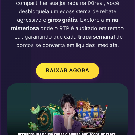
compartilhar sua jornada na 00real, você
desbloqueia um ecossistema de rebate
agressivo e
giros grátis
. Explore a
mina
misteriosa
onde o RTP é auditado em tempo
real, garantindo que cada
troca semanal
de
pontos se converta em liquidez imediata.
BAIXAR AGORA