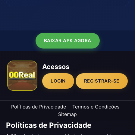
BAIXAR APK AGORA
Acessos
LOGIN
REGISTRAR-SE
Políticas de Privacidade
Termos e Condições
Sitemap
Políticas de Privacidade