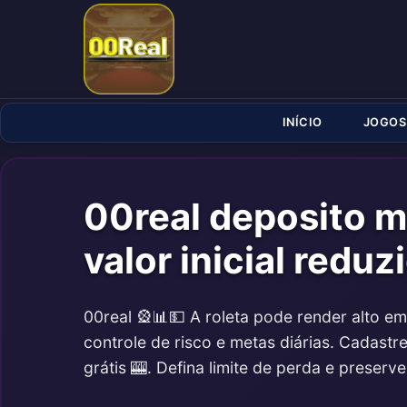
INÍCIO
JOGOS
00real deposito 
valor inicial reduz
00real 🎡📊💵 A roleta pode render alto 
controle de risco e metas diárias. Cadastr
grátis 🎰. Defina limite de perda e preserve 