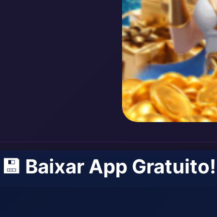
💾 Baixar App Gratuito!