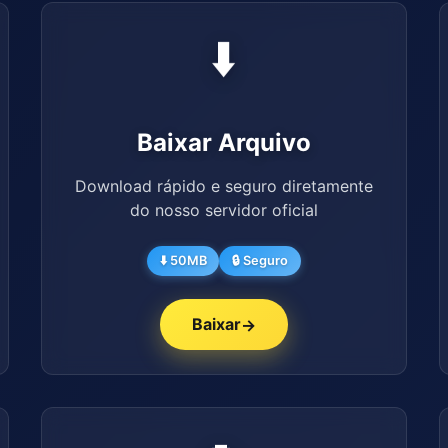
⬇️
Baixar Arquivo
Download rápido e seguro diretamente
do nosso servidor oficial
⬇️ 50MB
🔒 Seguro
Baixar
→