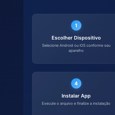
1
Escolher Dispositivo
Selecione Android ou iOS conforme seu
aparelho
4
Instalar App
Execute o arquivo e finalize a instalação