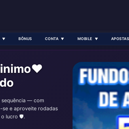
BÔNUS
CONTA
MOBILE
APOSTA
minimo❤️
ido
em sequência — com
e-se e aproveite rodadas
o lucro 🛡️.