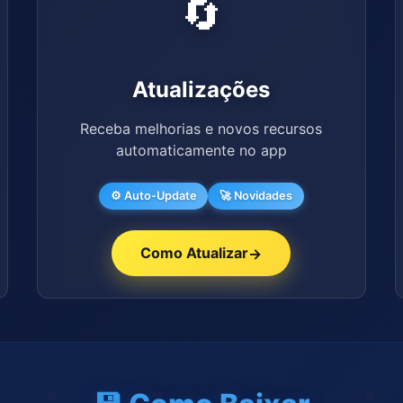
🔄
Atualizações
Receba melhorias e novos recursos
automaticamente no app
⚙️ Auto-Update
🚀 Novidades
Como Atualizar
→