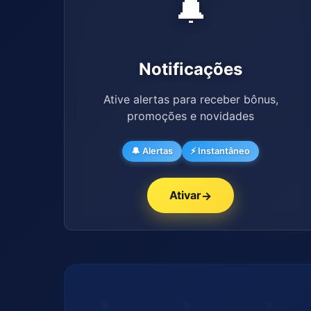
🔔
Notificações
Ative alertas para receber bônus,
promoções e novidades
🔔 Alertas
⚡ Instantâneo
Ativar
→