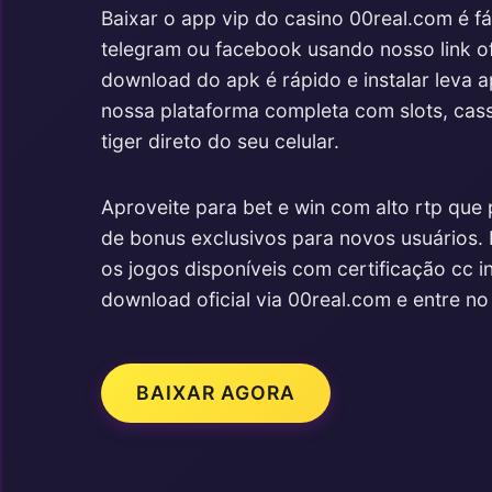
Baixar o app vip do casino 00real.com é fác
telegram ou facebook usando nosso link of
download do apk é rápido e instalar leva 
nossa plataforma completa com slots, cass
tiger direto do seu celular.
Aproveite para bet e win com alto rtp que
de bonus exclusivos para novos usuários.
os jogos disponíveis com certificação cc i
download oficial via 00real.com e entre n
BAIXAR AGORA