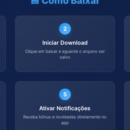
💾 Como Baixar
2
Iniciar Download
Clique em baixar e aguarde o arquivo ser
salvo
5
Ativar Notificações
Receba bônus e novidades diretamente no
app