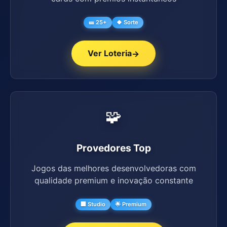
🎫 25+
🍀 Sorte
Ver Loteria
→
🧩
Provedores Top
Jogos das melhores desenvolvedoras com
qualidade premium e inovação constante
🏢 Studio
🌟 Premium