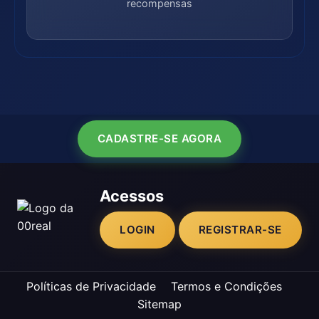
recompensas
CADASTRE-SE AGORA
Acessos
LOGIN
REGISTRAR-SE
Políticas de Privacidade
Termos e Condições
Sitemap