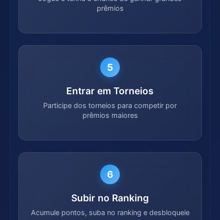
prêmios
5
Entrar em Torneios
Participe dos torneios para competir por
prêmios maiores
6
Subir no Ranking
Acumule pontos, suba no ranking e desbloqueie