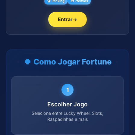
🏆 Ranking
🎁 Prêmios
Entrar
→
🍀 Como Jogar Fortune
1
Escolher Jogo
Selecione entre Lucky Wheel, Slots,
Raspadinhas e mais