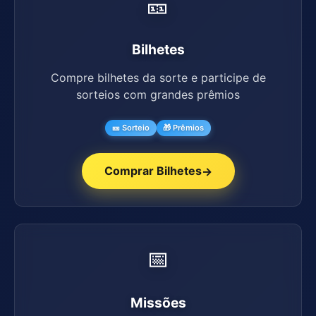
🎫
Bilhetes
Compre bilhetes da sorte e participe de
sorteios com grandes prêmios
🎫 Sorteio
🎁 Prêmios
Comprar Bilhetes
→
📅
Missões